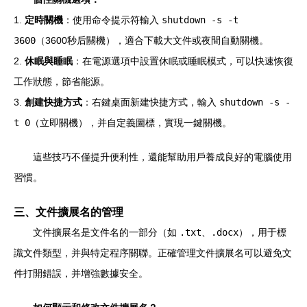
1.
定時關機
：使用命令提示符輸入
shutdown -s -t
3600
（3600秒后關機），適合下載大文件或夜間自動關機。
2.
休眠與睡眠
：在電源選項中設置休眠或睡眠模式，可以快速恢復
工作狀態，節省能源。
3.
創建快捷方式
：右鍵桌面新建快捷方式，輸入
shutdown -s -
t 0
（立即關機），并自定義圖標，實現一鍵關機。
這些技巧不僅提升便利性，還能幫助用戶養成良好的電腦使用
習慣。
三、文件擴展名的管理
文件擴展名是文件名的一部分（如
.txt
、
.docx
），用于標
識文件類型，并與特定程序關聯。正確管理文件擴展名可以避免文
件打開錯誤，并增強數據安全。