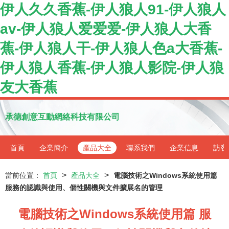
伊人久久香蕉-伊人狼人91-伊人狼人
av-伊人狼人爱爱爱-伊人狼人大香
蕉-伊人狼人干-伊人狼人色a大香蕉-
伊人狼人香蕉-伊人狼人影院-伊人狼
友大香蕉
承德創意互動網絡科技有限公司
首頁
企業簡介
產品大全
聯系我們
企業信息
訪客
>
>
當前位置：
首頁
產品大全
電腦技術之Windows系統使用篇
服務的認識與使用、個性關機與文件擴展名的管理
電腦技術之Windows系統使用篇 服