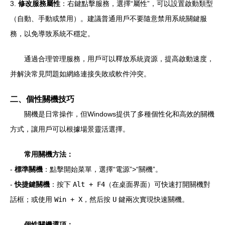
3.
修改服務屬性
：右鍵點擊服務，選擇“屬性”，可以設置啟動類型
（自動、手動或禁用）。建議普通用戶不要隨意禁用系統關鍵服
務，以免導致系統不穩定。
通過合理管理服務，用戶可以釋放系統資源，提高啟動速度，
并解決常見問題如網絡連接失敗或軟件沖突。
二、個性關機技巧
關機是日常操作，但Windows提供了多種個性化和高效的關機
方式，讓用戶可以根據場景靈活選擇。
常用關機方法：
-
標準關機
：點擊開始菜單，選擇“電源”>“關機”。
-
快捷鍵關機
：按下
Alt + F4
（在桌面界面）可快速打開關機對
話框；或使用
Win + X
，然后按
U
鍵兩次實現快速關機。
個性關機選項：