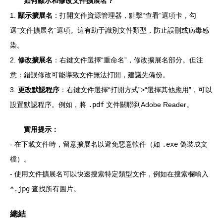
如何顯示和修改文件擴展名？
1.
顯示擴展名
：打開文件資源管理器，點擊“查看”選項卡，勾
選“文件擴展名”選項。這有助于識別文件類型，防止誤刪或病毒感
染。
2.
修改擴展名
：右鍵文件選擇“重命名”，修改擴展名部分。但注
意：錯誤修改可能導致文件無法打開，建議先備份。
3.
更改默認程序
：右鍵文件選擇“打開方式”>“選擇其他應用”，可以
設置默認程序。例如，將
.pdf
文件關聯到Adobe Reader。
實用提示：
- 在下載文件時，留意擴展名以避免惡意軟件（如
.exe
偽裝成文
檔）。
- 使用文件擴展名可以快速搜索特定類型文件，例如在搜索欄輸入
*.jpg
查找所有圖片。
總結